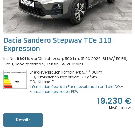
Dacia Sandero Stepway TCe 110
Expression
Int. Nr.:
96016
Vorführfahrzeug
500 km
31.03.2026
81 kW/ 110 PS
Grau
Schaltgetriebe
Benzin
55120 Mainz
Energieverbrauch kombiniert: 5,7 l/100km
CO₂-Emissionen kombiniert: 128 g/km
CO₂-Klasse: D
Information über den Energieverbrauch und die CO₂-
Emissionen des neuen PKW
19.230 €
MwSt. ausw.
Details