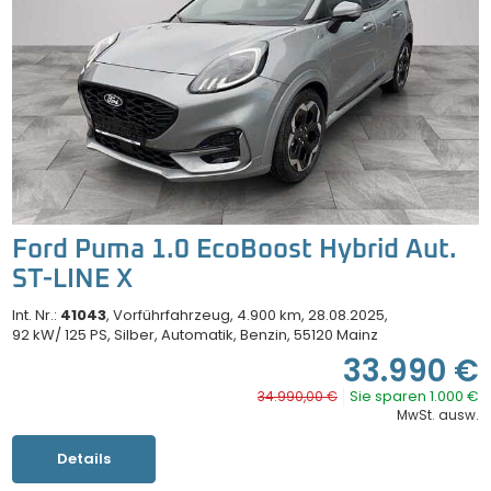
Ford Puma 1.0 EcoBoost Hybrid Aut.
ST-LINE X
Int. Nr.:
41043
Vorführfahrzeug
4.900 km
28.08.2025
92 kW/ 125 PS
Silber
Automatik
Benzin
55120 Mainz
33.990 €
Sie sparen 1.000 €
34.990,00 €
MwSt. ausw.
Details