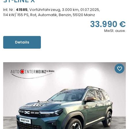
ST-LINE X
Int. Nr.:
41585
Vorführfahrzeug
3.000 km
01.07.2025
114 kW/ 155 PS
Rot
Automatik
Benzin
55120 Mainz
33.990 €
MwSt. ausw.
Details