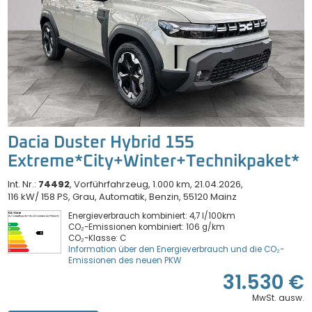
Dacia Duster Hybrid 155
Extreme*City+Winter+Technikpaket*
Int. Nr.:
74492
Vorführfahrzeug
1.000 km
21.04.2026
116 kW/ 158 PS
Grau
Automatik
Benzin
55120 Mainz
Energieverbrauch kombiniert: 4,7 l/100km
CO₂-Emissionen kombiniert: 106 g/km
CO₂-Klasse: C
Information über den Energieverbrauch und die CO₂-
Emissionen des neuen PKW
31.530 €
MwSt. ausw.