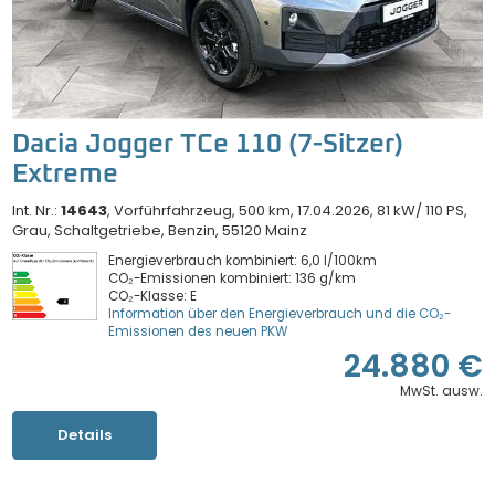
Dacia Jogger TCe 110 (7-Sitzer)
Extreme
Int. Nr.:
14643
Vorführfahrzeug
500 km
17.04.2026
81 kW/ 110 PS
Grau
Schaltgetriebe
Benzin
55120 Mainz
Energieverbrauch kombiniert: 6,0 l/100km
CO₂-Emissionen kombiniert: 136 g/km
CO₂-Klasse: E
Information über den Energieverbrauch und die CO₂-
Emissionen des neuen PKW
24.880 €
MwSt. ausw.
Details