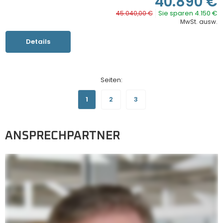
40.890 €
Sie sparen 4.150 €
45.040,00 €
MwSt. ausw.
Details
Seiten:
1
2
3
ANSPRECHPARTNER