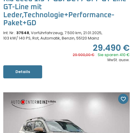
GT-Line mit
Leder,Technologie+Performance-
Paket+GD
Int. Nr.:
37548
Vorführfahrzeug
7.500 km
21.01.2025
103 kW/ 140 PS
Rot
Automatik
Benzin
55120 Mainz
29.490 €
Sie sparen 410 €
29.900,00 €
MwSt. ausw.
Details