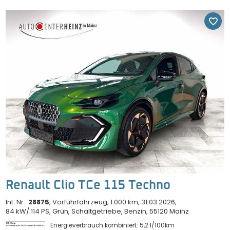
Renault Clio TCe 115 Techno
Int. Nr.:
28875
Vorführfahrzeug
1.000 km
31.03.2026
84 kW/ 114 PS
Grün
Schaltgetriebe
Benzin
55120 Mainz
Energieverbrauch kombiniert: 5,2 l/100km