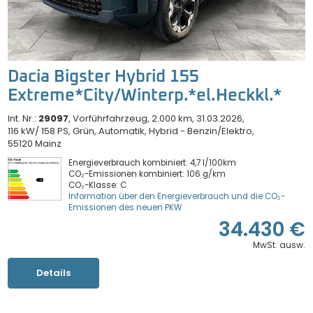
Dacia Bigster Hybrid 155
Extreme*City/Winterp.*el.Heckkl.*
Int. Nr.:
29097
Vorführfahrzeug
2.000 km
31.03.2026
116 kW/ 158 PS
Grün
Automatik
Hybrid - Benzin/Elektro
55120 Mainz
Energieverbrauch kombiniert: 4,7 l/100km
CO₂-Emissionen kombiniert: 106 g/km
CO₂-Klasse: C
Information über den Energieverbrauch und die CO₂-
Emissionen des neuen PKW
34.430 €
MwSt. ausw.
Details