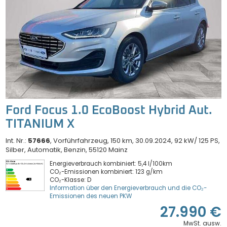
Ford Focus 1.0 EcoBoost Hybrid Aut.
TITANIUM X
Int. Nr.:
57666
Vorführfahrzeug
150 km
30.09.2024
92 kW/ 125 PS
Silber
Automatik
Benzin
55120 Mainz
Energieverbrauch kombiniert: 5,4 l/100km
CO₂-Emissionen kombiniert: 123 g/km
CO₂-Klasse: D
Information über den Energieverbrauch und die CO₂-
Emissionen des neuen PKW
27.990 €
MwSt. ausw.