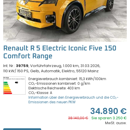
Renault R 5 Electric Iconic Five 150
Comfort Range
Int. Nr.:
39759
Vorführfahrzeug
1.000 km
31.03.2026
110 kW/ 150 PS
Gelb
Automatik
Elektro
55120 Mainz
Energieverbrauch kombiniert: 15,3 kWh/100km
CO₂-Emissionen kombiniert: 0 g/km
Elektrische Reichweite: 403 km
CO₂-Klasse: A
Information über den Energieverbrauch und die CO₂-
Emissionen des neuen PKW
34.890 €
Sie sparen 3.250 €
38.140,00 €
MwSt. ausw.