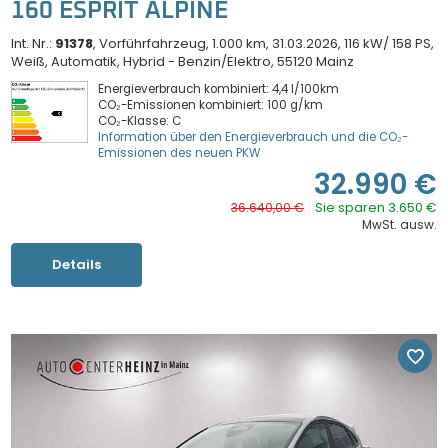
160 ESPRIT ALPINE
Int. Nr.:
91378
Vorführfahrzeug
1.000 km
31.03.2026
116 kW/ 158 PS
Weiß
Automatik
Hybrid - Benzin/Elektro
55120 Mainz
Energieverbrauch kombiniert: 4,4 l/100km
CO₂-Emissionen kombiniert: 100 g/km
CO₂-Klasse: C
Information über den Energieverbrauch und die CO₂-
Emissionen des neuen PKW
32.990 €
Sie sparen 3.650 €
36.640,00 €
MwSt. ausw.
Details