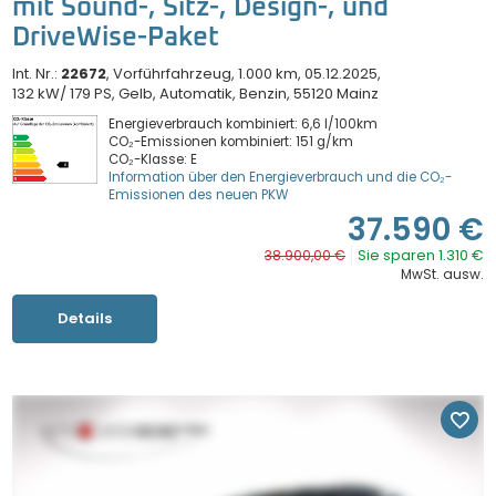
mit Sound-, Sitz-, Design-, und
DriveWise-Paket
Int. Nr.:
22672
Vorführfahrzeug
1.000 km
05.12.2025
132 kW/ 179 PS
Gelb
Automatik
Benzin
55120 Mainz
Energieverbrauch kombiniert: 6,6 l/100km
CO₂-Emissionen kombiniert: 151 g/km
CO₂-Klasse: E
Information über den Energieverbrauch und die CO₂-
Emissionen des neuen PKW
37.590 €
Sie sparen 1.310 €
38.900,00 €
MwSt. ausw.
Details