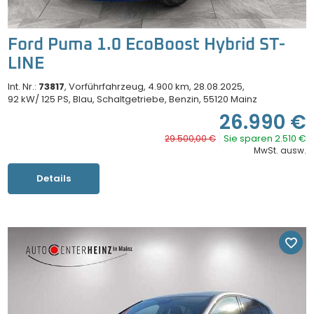
Ford Puma 1.0 EcoBoost Hybrid ST-
LINE
Int. Nr.:
73817
Vorführfahrzeug
4.900 km
28.08.2025
92 kW/ 125 PS
Blau
Schaltgetriebe
Benzin
55120 Mainz
26.990 €
Sie sparen 2.510 €
29.500,00 €
MwSt. ausw.
Details