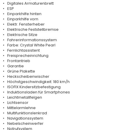
Digitales Armaturenbrett
ESP
Einparkhilfe hinten
Einparkhilfe vorn
Elektr. Fensterheber
Elektrische Feststellbremse
Elektrische Sitze
Fahrerinformationssystem
Farbe: Crystal White Pearl
Fernlichtassistent
Freisprecheinrichtung
Frontantrieb
Garantie
Grüne Plakette
Heckscheibenwischer
Höchstgeschwindigkeit: 180 km/h
ISOFIX Kindersitzbefestigung
Induktionsladen für Smartphones
Leichtmetallfelgen
Lichtsensor
Mittelarmlehne
Multifunktionslenkrad
Navigationssystem
Nebelscheinwerfer
Notrufsystem