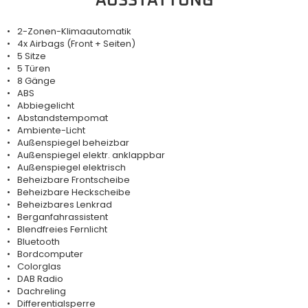
AUSSTATTUNG
2-Zonen-Klimaautomatik
4x Airbags (Front + Seiten)
5 Sitze
5 Türen
8 Gänge
ABS
Abbiegelicht
Abstandstempomat
Ambiente-Licht
Außenspiegel beheizbar
Außenspiegel elektr. anklappbar
Außenspiegel elektrisch
Beheizbare Frontscheibe
Beheizbare Heckscheibe
Beheizbares Lenkrad
Berganfahrassistent
Blendfreies Fernlicht
Bluetooth
Bordcomputer
Colorglas
DAB Radio
Dachreling
Differentialsperre