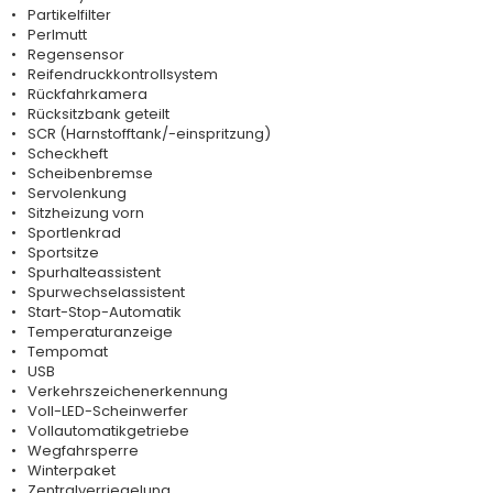
Partikelfilter
Perlmutt
Regensensor
Reifendruckkontrollsystem
Rückfahrkamera
Rücksitzbank geteilt
SCR (Harnstofftank/-einspritzung)
Scheckheft
Scheibenbremse
Servolenkung
Sitzheizung vorn
Sportlenkrad
Sportsitze
Spurhalteassistent
Spurwechselassistent
Start-Stop-Automatik
Temperaturanzeige
Tempomat
USB
Verkehrszeichenerkennung
Voll-LED-Scheinwerfer
Vollautomatikgetriebe
Wegfahrsperre
Winterpaket
Zentralverriegelung