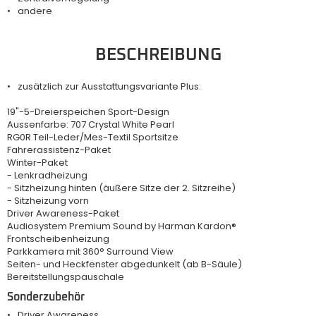
andere
BESCHREIBUNG
zusätzlich zur Ausstattungsvariante Plus:
19"-5-Dreierspeichen Sport-Design
Aussenfarbe: 707 Crystal White Pearl
RG0R Teil-Leder/Mes-Textil Sportsitze
Fahrerassistenz-Paket
Winter-Paket
- Lenkradheizung
- Sitzheizung hinten (äußere Sitze der 2. Sitzreihe)
- Sitzheizung vorn
Driver Awareness-Paket
Audiosystem Premium Sound by Harman Kardon®
Frontscheibenheizung
Parkkamera mit 360° Surround View
Seiten- und Heckfenster abgedunkelt (ab B-Säule)
Bereitstellungspauschale
Sonderzubehör
Driver Awareness