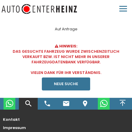
Auf Anfrage
HINWEIS:
DAS GESUCHTE FAHRZEUG WURDE ZWISCHENZEITLICH
VERKAUFT BZW. IST NICHT MEHR IN UNSERER
FAHRZEUGDATENBANK VERFÜGBAR.
VIELEN DANK FÜR IHR VERSTÄNDNIS.
NEUE SUCHE
Kontakt
Impressum