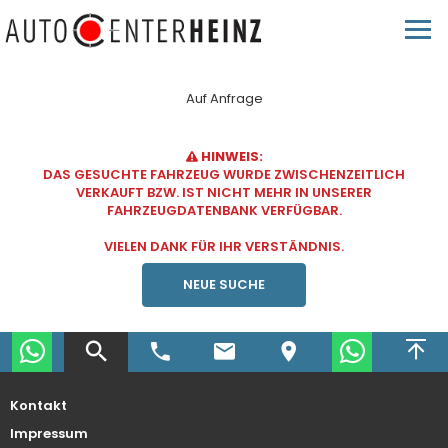
Auf Anfrage
HINWEIS:
DAS GESUCHTE FAHRZEUG WURDE ZWISCHENZEITLICH
VERKAUFT BZW. IST NICHT MEHR IN UNSERER
FAHRZEUGDATENBANK VERFÜGBAR.
VIELEN DANK FÜR IHR VERSTÄNDNIS.
NEUE SUCHE
Kontakt
Impressum