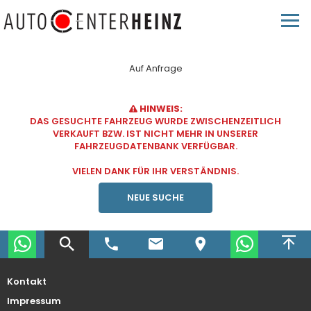
Auf Anfrage
HINWEIS:
DAS GESUCHTE FAHRZEUG WURDE ZWISCHENZEITLICH
VERKAUFT BZW. IST NICHT MEHR IN UNSERER
FAHRZEUGDATENBANK VERFÜGBAR.
VIELEN DANK FÜR IHR VERSTÄNDNIS.
NEUE SUCHE
Kontakt
Impressum