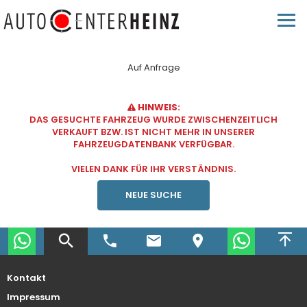
Auf Anfrage
HINWEIS:
DAS GESUCHTE FAHRZEUG WURDE ZWISCHENZEITLICH
VERKAUFT BZW. IST NICHT MEHR IN UNSERER
FAHRZEUGDATENBANK VERFÜGBAR.
VIELEN DANK FÜR IHR VERSTÄNDNIS.
NEUE SUCHE
Kontakt
Impressum