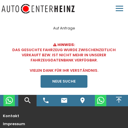
Auf Anfrage
HINWEIS:
DAS GESUCHTE FAHRZEUG WURDE ZWISCHENZEITLICH
VERKAUFT BZW. IST NICHT MEHR IN UNSERER
FAHRZEUGDATENBANK VERFÜGBAR.
VIELEN DANK FÜR IHR VERSTÄNDNIS.
NEUE SUCHE
Kontakt
Impressum