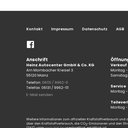
Kontakt
Impressum
Datenschutz
AGB
Anschrift
Öffnun
Heinz Autocenter GmbH & Co. KG
Verkauf
Am Mombacher Kreisel 3
Montag - 
55120 Mainz
Samstag
Telefon:
06131 / 9962-0
Service
Telefax: 06131 / 9962-111
Montag - 
E-Mail senden
Teilever
Montag - 
Weitere Informationen zum offiziellen Kraftstoffverbrauch und d
über den Kraftstoffverbrauch, die CO
-Emissionen und den Str
2
(DAT) unter
www.dat.de
unentgeltlich erhältlich ist.