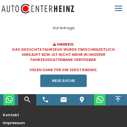
Auf Anfrage
HINWEIS:
DAS GESUCHTE FAHRZEUG WURDE ZWISCHENZEITLICH
VERKAUFT BZW. IST NICHT MEHR IN UNSERER
FAHRZEUGDATENBANK VERFÜGBAR.
VIELEN DANK FÜR IHR VERSTÄNDNIS.
NEUE SUCHE
Kontakt
Impressum