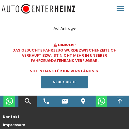
Auf Anfrage
HINWEIS:
DAS GESUCHTE FAHRZEUG WURDE ZWISCHENZEITLICH
VERKAUFT BZW. IST NICHT MEHR IN UNSERER
FAHRZEUGDATENBANK VERFÜGBAR.
VIELEN DANK FÜR IHR VERSTÄNDNIS.
NEUE SUCHE
Kontakt
Impressum