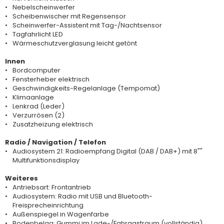
Nebelscheinwerfer
Scheibenwischer mit Regensensor
Scheinwerfer-Assistent mit Tag-/Nachtsensor
Tagfahrlicht LED
Wärmeschutzverglasung leicht getönt
Innen
Bordcomputer
Fensterheber elektrisch
Geschwindigkeits-Regelanlage (Tempomat)
Klimaanlage
Lenkrad (Leder)
Verzurrösen (2)
Zusatzheizung elektrisch
Radio / Navigation / Telefon
Audiosystem 21: Radioempfang Digital (DAB / DAB+) mit 8""
Multifunktionsdisplay
Weiteres
Antriebsart: Frontantrieb
Audiosystem: Radio mit USB und Bluetooth-
Freisprecheinrichtung
Außenspiegel in Wagenfarbe
Bodenbelag: Gummi im Lade-/Fahrgastraum (vollständig)