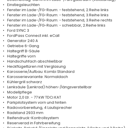
Einstiegsleuchten
Fenster im Lade-/FG-Raum: - feststehend, 2.Reihe links
Fenster im Lade-/FG-Raum: - feststehend, 3.Reihe links
Fenster im Lade-/FG-Raum: - feststehend, 3.Reihe rechts
Fenster im Lade-/FG-Raum: - schiebbar, 2.Reihe links
Ford SYNC 3
FordPass Connect inkl. eCall
Generator 240 A
Getriebe 6-Gang
Haltegriff B-Säule
Haltegriffe vorn
Handschuhfach abschließbar
Heckflügeltüren mit Verglasung
Karosserie/Aufbau: Kombi Standard
Karosserievariante: Normaldach
Kühlergrill schwarz
Lenksäule (Lenkrad) höhen-/längsverstellbar
Modellpflege
Motor 2,0 Ltr. - 77 kW TDCi KAT
Parkpilotsystem vorn und hinten
Radiovorbereitung, 4 Lautsprecher
Radstand 2933 mm
Reifendruck-Kontrollsystem
Reserverad in Fahrbereifung