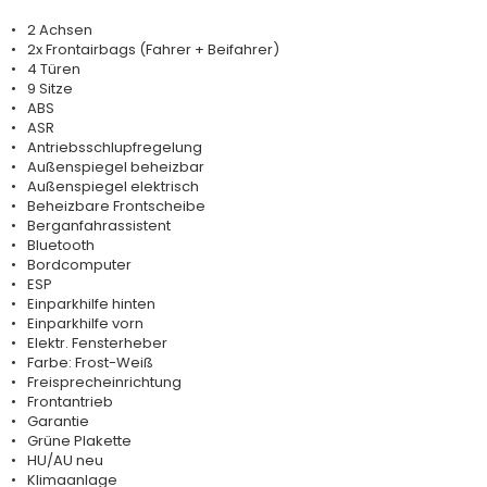
2 Achsen
2x Frontairbags (Fahrer + Beifahrer)
4 Türen
9 Sitze
ABS
ASR
Antriebsschlupfregelung
Außenspiegel beheizbar
Außenspiegel elektrisch
Beheizbare Frontscheibe
Berganfahrassistent
Bluetooth
Bordcomputer
ESP
Einparkhilfe hinten
Einparkhilfe vorn
Elektr. Fensterheber
Farbe: Frost-Weiß
Freisprecheinrichtung
Frontantrieb
Garantie
Grüne Plakette
HU/AU neu
Klimaanlage