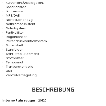
Kurvenlicht/Abbiegelicht
Lederlenkrad
Lichtsensor
MP3/DAB
Nichtraucher-Fzg
Notbremsassistent
Notrufsystem
Partikelfilter
Regensensor
Reifendruckkontrollsystem
Scheckheft
Stahlfelgen
Start-Stop-Automatik
Stoffpolster
Tempomat
Traktionskontrolle
USB
Zentralverriegelung
BESCHREIBUNG
Interne Fahrzeugnr.:
20120