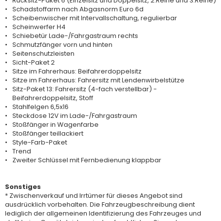
Rücksitz-Paket 6 (Einzelsitz und Doppelsitz, 2.Reihe und 3.Reihe)
Schadstoffarm nach Abgasnorm Euro 6d
Scheibenwischer mit Intervallschaltung, regulierbar
Scheinwerfer H4
Schiebetür Lade-/Fahrgastraum rechts
Schmutzfänger vorn und hinten
Seitenschutzleisten
Sicht-Paket 2
Sitze im Fahrerhaus: Beifahrerdoppelsitz
Sitze im Fahrerhaus: Fahrersitz mit Lendenwirbelstütze
Sitz-Paket 13: Fahrersitz (4-fach verstellbar) -
Beifahrerdoppelsitz, Stoff
Stahlfelgen 6,5x16
Steckdose 12V im Lade-/Fahrgastraum
Stoßfänger in Wagenfarbe
Stoßfänger teillackiert
Style-Farb-Paket
Trend
Zweiter Schlüssel mit Fernbedienung klappbar
Sonstiges
* Zwischenverkauf und Irrtümer für dieses Angebot sind
ausdrücklich vorbehalten. Die Fahrzeugbeschreibung dient
lediglich der allgemeinen Identifizierung des Fahrzeuges und