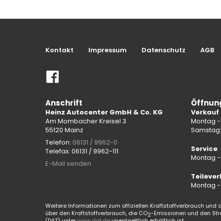
Kontakt
Impressum
Datenschutz
AGB
Anschrift
Öffnun
Heinz Autocenter GmbH & Co. KG
Verkauf
Am Mombacher Kreisel 3
Montag - 
55120 Mainz
Samstag
Telefon:
06131 / 9962-0
Service
Telefax: 06131 / 9962-111
Montag - 
E-Mail senden
Teilever
Montag - 
Weitere Informationen zum offiziellen Kraftstoffverbrauch und d
über den Kraftstoffverbrauch, die CO
-Emissionen und den Str
2
(DAT) unter
www.dat.de
unentgeltlich erhältlich ist.