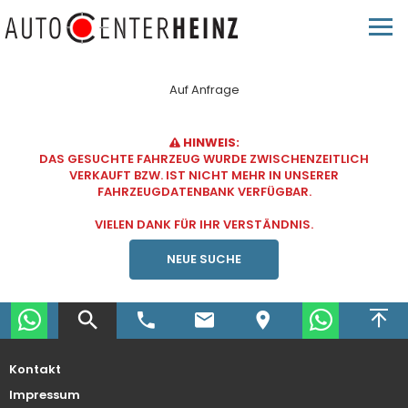
Auf Anfrage
HINWEIS:
DAS GESUCHTE FAHRZEUG WURDE ZWISCHENZEITLICH
VERKAUFT BZW. IST NICHT MEHR IN UNSERER
FAHRZEUGDATENBANK VERFÜGBAR.
VIELEN DANK FÜR IHR VERSTÄNDNIS.
NEUE SUCHE
Kontakt
Impressum