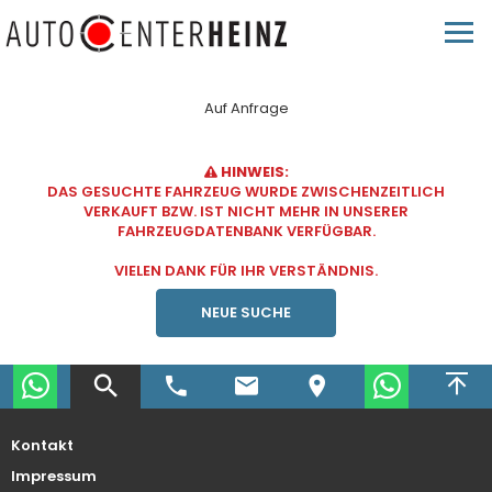
Auf Anfrage
HINWEIS:
DAS GESUCHTE FAHRZEUG WURDE ZWISCHENZEITLICH
VERKAUFT BZW. IST NICHT MEHR IN UNSERER
FAHRZEUGDATENBANK VERFÜGBAR.
VIELEN DANK FÜR IHR VERSTÄNDNIS.
NEUE SUCHE
Kontakt
Impressum