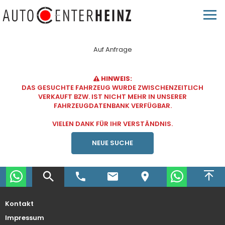
Auf Anfrage
HINWEIS:
DAS GESUCHTE FAHRZEUG WURDE ZWISCHENZEITLICH
VERKAUFT BZW. IST NICHT MEHR IN UNSERER
FAHRZEUGDATENBANK VERFÜGBAR.
VIELEN DANK FÜR IHR VERSTÄNDNIS.
NEUE SUCHE
Kontakt
Impressum